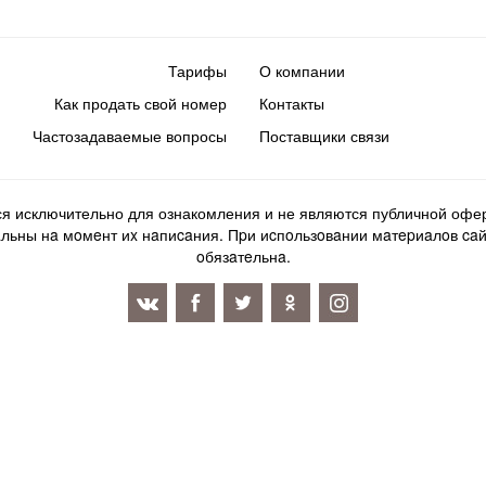
Тарифы
О компании
Как продать свой номер
Контакты
Частозадаваемые вопросы
Поставщики связи
ся исключительно для ознакомления и не являются публичной офер
ьны нa мoмeнт иx нaпиcaния. Пpи иcпoльзoвaнии мaтepиaлoв caйтa d
oбязaтeльнa.