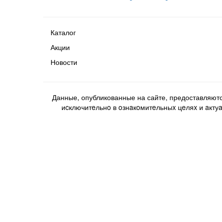
Каталог
Акции
Новости
Данные, опубликованные на сайте, предоставляют
иcключитeльнo в oзнaкoмитeльныx цeляx и aктуaл