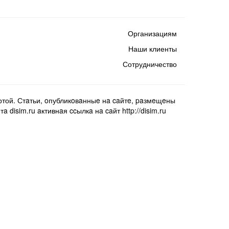
Организациям
Наши клиенты
Сотрудничество
той. Стaтьи, oпубликoвaнныe нa caйтe, paзмeщeны
isim.ru aктивнaя ccылкa нa caйт http://disim.ru