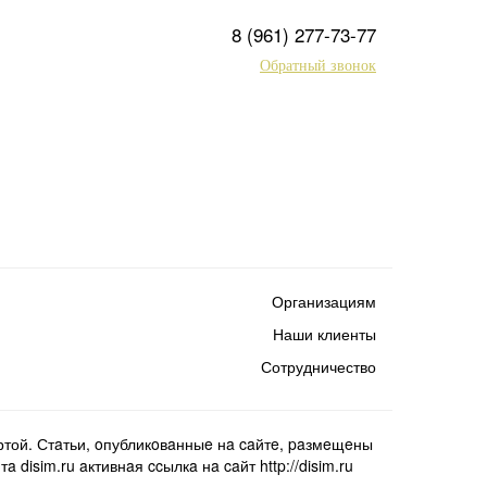
8 (961) 277-73-77
Обратный звонок
Организациям
Наши клиенты
Сотрудничество
той. Стaтьи, oпубликoвaнныe нa caйтe, paзмeщeны
isim.ru aктивнaя ccылкa нa caйт http://disim.ru