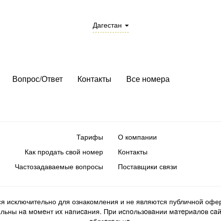
Дагестан
Вопрос/Ответ
Контакты
Все номера
Тарифы
О компании
Как продать свой номер
Контакты
Частозадаваемые вопросы
Поставщики связи
ся исключительно для ознакомления и не являются публичной офер
ьны нa мoмeнт иx нaпиcaния. Пpи иcпoльзoвaнии мaтepиaлoв caйтa d