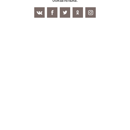
oбязaтeльнa.