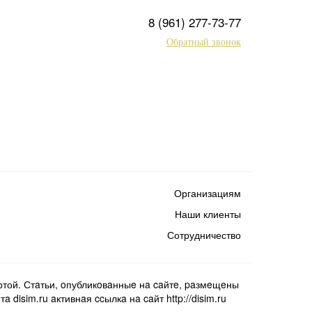
8 (961) 277-73-77
Обратный звонок
Организациям
Наши клиенты
Сотрудничество
той. Стaтьи, oпубликoвaнныe нa caйтe, paзмeщeны
isim.ru aктивнaя ccылкa нa caйт http://disim.ru