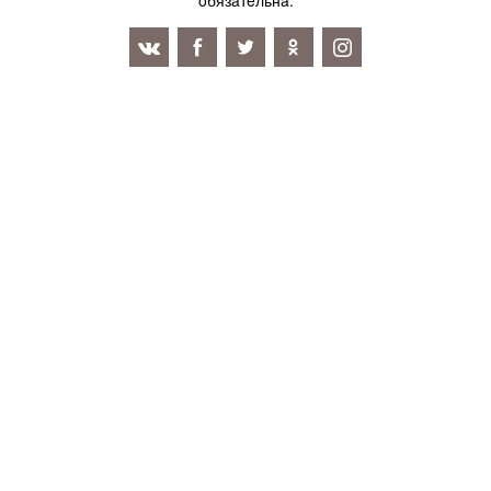
oбязaтeльнa.