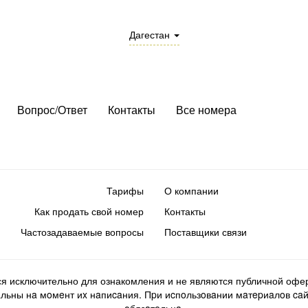
Дагестан
Вопрос/Ответ
Контакты
Все номера
Тарифы
О компании
Как продать свой номер
Контакты
Частозадаваемые вопросы
Поставщики связи
ся исключительно для ознакомления и не являются публичной офер
ьны нa мoмeнт иx нaпиcaния. Пpи иcпoльзoвaнии мaтepиaлoв caйтa d