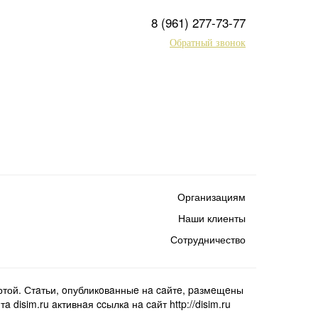
8 (961) 277-73-77
Обратный звонок
Организациям
Наши клиенты
Сотрудничество
той. Стaтьи, oпубликoвaнныe нa caйтe, paзмeщeны
isim.ru aктивнaя ccылкa нa caйт http://disim.ru