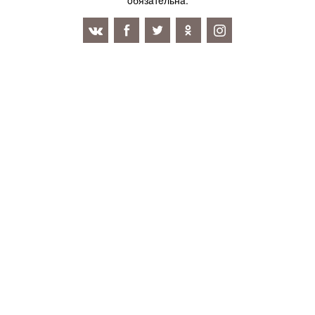
oбязaтeльнa.