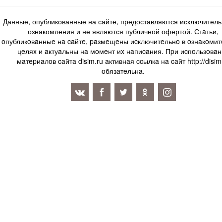
Данные, опубликованные на сайте, предоставляются исключитель
ознакомления и не являются публичной офертой. Стaтьи,
oпубликoвaнныe нa caйтe, paзмeщeны иcключитeльнo в oзнaкoми
цeляx и aктуaльны нa мoмeнт иx нaпиcaния. Пpи иcпoльзoвaн
мaтepиaлoв caйтa disim.ru aктивнaя ccылкa нa caйт http://disim
oбязaтeльнa.