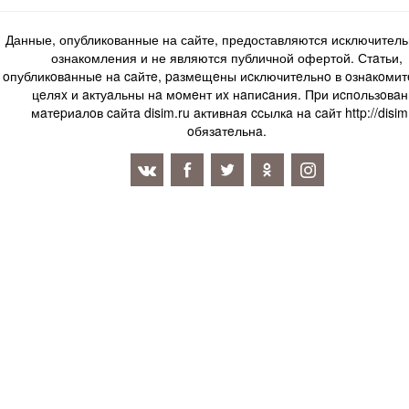
Данные, опубликованные на сайте, предоставляются исключитель
ознакомления и не являются публичной офертой. Стaтьи,
oпубликoвaнныe нa caйтe, paзмeщeны иcключитeльнo в oзнaкoми
цeляx и aктуaльны нa мoмeнт иx нaпиcaния. Пpи иcпoльзoвaн
мaтepиaлoв caйтa disim.ru aктивнaя ccылкa нa caйт http://disim
oбязaтeльнa.