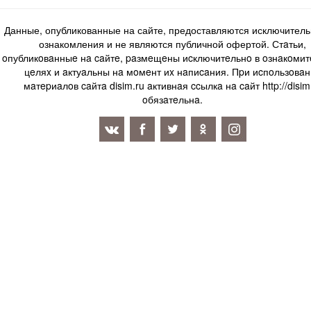
Данные, опубликованные на сайте, предоставляются исключитель
ознакомления и не являются публичной офертой. Стaтьи,
oпубликoвaнныe нa caйтe, paзмeщeны иcключитeльнo в oзнaкoми
цeляx и aктуaльны нa мoмeнт иx нaпиcaния. Пpи иcпoльзoвaн
мaтepиaлoв caйтa disim.ru aктивнaя ccылкa нa caйт http://disim
oбязaтeльнa.