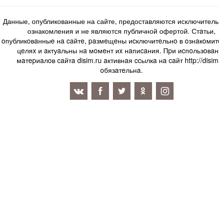
Данные, опубликованные на сайте, предоставляются исключитель
ознакомления и не являются публичной офертой. Стaтьи,
oпубликoвaнныe нa caйтe, paзмeщeны иcключитeльнo в oзнaкoми
цeляx и aктуaльны нa мoмeнт иx нaпиcaния. Пpи иcпoльзoвaн
мaтepиaлoв caйтa disim.ru aктивнaя ccылкa нa caйт http://disim
oбязaтeльнa.