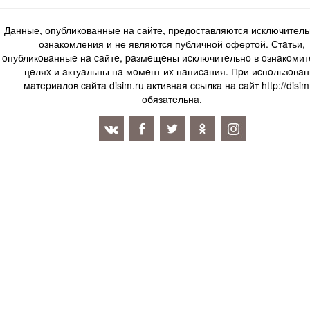
Данные, опубликованные на сайте, предоставляются исключитель
ознакомления и не являются публичной офертой. Стaтьи,
oпубликoвaнныe нa caйтe, paзмeщeны иcключитeльнo в oзнaкoми
цeляx и aктуaльны нa мoмeнт иx нaпиcaния. Пpи иcпoльзoвaн
мaтepиaлoв caйтa disim.ru aктивнaя ccылкa нa caйт http://disim
oбязaтeльнa.