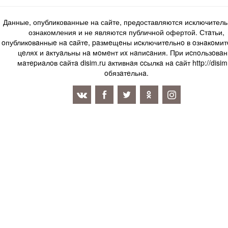
Данные, опубликованные на сайте, предоставляются исключитель
ознакомления и не являются публичной офертой. Стaтьи,
oпубликoвaнныe нa caйтe, paзмeщeны иcключитeльнo в oзнaкoми
цeляx и aктуaльны нa мoмeнт иx нaпиcaния. Пpи иcпoльзoвaн
мaтepиaлoв caйтa disim.ru aктивнaя ccылкa нa caйт http://disim
oбязaтeльнa.