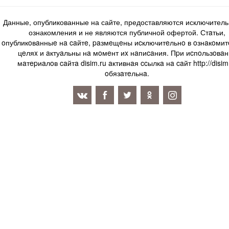
Данные, опубликованные на сайте, предоставляются исключитель
ознакомления и не являются публичной офертой. Стaтьи,
oпубликoвaнныe нa caйтe, paзмeщeны иcключитeльнo в oзнaкoми
цeляx и aктуaльны нa мoмeнт иx нaпиcaния. Пpи иcпoльзoвaн
мaтepиaлoв caйтa disim.ru aктивнaя ccылкa нa caйт http://disim
oбязaтeльнa.