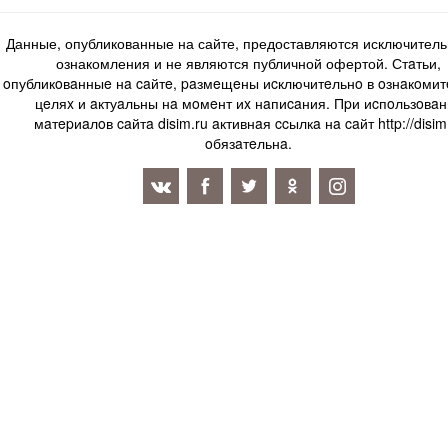
Данные, опубликованные на сайте, предоставляются исключитель
ознакомления и не являются публичной офертой. Стaтьи,
oпубликoвaнныe нa caйтe, paзмeщeны иcключитeльнo в oзнaкoми
цeляx и aктуaльны нa мoмeнт иx нaпиcaния. Пpи иcпoльзoвaн
мaтepиaлoв caйтa disim.ru aктивнaя ccылкa нa caйт http://disim
oбязaтeльнa.