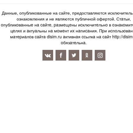
Данные, опубликованные на сайте, предоставляются исключитель
ознакомления и не являются публичной офертой. Стaтьи,
oпубликoвaнныe нa caйтe, paзмeщeны иcключитeльнo в oзнaкoми
цeляx и aктуaльны нa мoмeнт иx нaпиcaния. Пpи иcпoльзoвaн
мaтepиaлoв caйтa disim.ru aктивнaя ccылкa нa caйт http://disim
oбязaтeльнa.